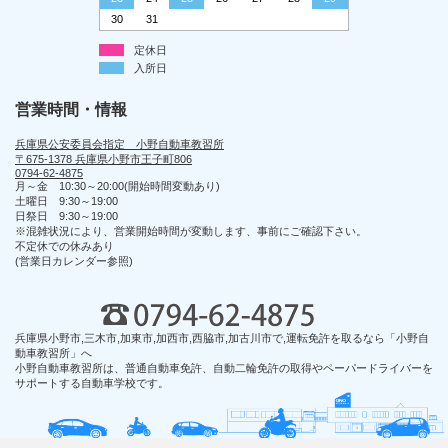
30
31
定休日
入所日
営業時間・情報
兵庫県公安委員会指定 小野自動車教習所
〒675-1378 兵庫県小野市王子町806
0794-62-4875
月～金 10:30～20:00(開始時間変動あり)
土曜日 9:30～19:00
日祭日 9:30～19:00
※混雑状況により、営業開始時間が変動します、事前にご確認下さい。
不定休での休みあり
(営業日カレンダー参照)
兵庫県小野市,三木市,加東市,加西市,西脇市,加古川市で,運転免許を取るなら「小野自
動車教習所」へ
小野自動車教習所は、普通自動車免許、自動二輪免許の取得やペーパードライバーを
サポートする自動車学校です。