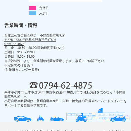
定休日
入所日
営業時間・情報
兵庫県公安委員会指定 小野自動車教習所
〒675-1378 兵庫県小野市王子町806
0794-62-4875
月～金 10:30～20:00(開始時間変動あり)
土曜日 9:30～19:00
日祭日 9:30～19:00
※混雑状況により、営業開始時間が変動します、事前にご確認下さい。
不定休での休みあり
(営業日カレンダー参照)
兵庫県小野市,三木市,加東市,加西市,西脇市,加古川市で,運転免許を取るなら「小野自
動車教習所」へ
小野自動車教習所は、普通自動車免許、自動二輪免許の取得やペーパードライバーを
サポートする自動車学校です。