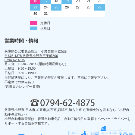
16
17
18
19
20
21
22
23
24
25
26
27
28
29
30
31
定休日
入所日
営業時間・情報
兵庫県公安委員会指定 小野自動車教習所
〒675-1378 兵庫県小野市王子町806
0794-62-4875
月～金 10:30～20:00(開始時間変動あり)
土曜日 9:30～19:00
日祭日 9:30～19:00
※混雑状況により、営業開始時間が変動します、事前にご確認下さい。
不定休での休みあり
(営業日カレンダー参照)
兵庫県小野市,三木市,加東市,加西市,西脇市,加古川市で,運転免許を取るなら「小野自
動車教習所」へ
小野自動車教習所は、普通自動車免許、自動二輪免許の取得やペーパードライバーを
サポートする自動車学校です。