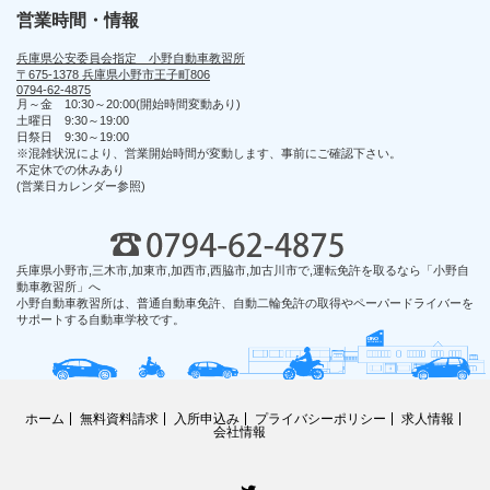
営業時間・情報
兵庫県公安委員会指定 小野自動車教習所
〒675-1378 兵庫県小野市王子町806
0794-62-4875
月～金 10:30～20:00(開始時間変動あり)
土曜日 9:30～19:00
日祭日 9:30～19:00
※混雑状況により、営業開始時間が変動します、事前にご確認下さい。
不定休での休みあり
(営業日カレンダー参照)
兵庫県小野市,三木市,加東市,加西市,西脇市,加古川市で,運転免許を取るなら「小野自
動車教習所」へ
小野自動車教習所は、普通自動車免許、自動二輪免許の取得やペーパードライバーを
サポートする自動車学校です。
ホーム
無料資料請求
入所申込み
プライバシーポリシー
求人情報
会社情報
Twitter