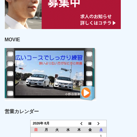
MOVIE
営業カレンダー
2026年 8月
日
月
火
水
木
金
土
1