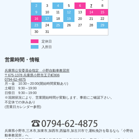
2
3
4
5
6
7
8
9
10
11
12
13
14
15
16
17
18
19
20
21
22
23
24
25
26
27
28
29
30
31
定休日
入所日
営業時間・情報
兵庫県公安委員会指定 小野自動車教習所
〒675-1378 兵庫県小野市王子町806
0794-62-4875
月～金 10:30～20:00(開始時間変動あり)
土曜日 9:30～19:00
日祭日 9:30～19:00
※混雑状況により、営業開始時間が変動します、事前にご確認下さい。
不定休での休みあり
(営業日カレンダー参照)
兵庫県小野市,三木市,加東市,加西市,西脇市,加古川市で,運転免許を取るなら「小野自
動車教習所」へ